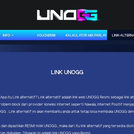
INFO
VOUCHER88
KALKULATOR MIX PARLAY
LINK-ALTERNA
LINK UNOGG
 itu Link alternatif? Link alternatif adalah link web UNOGG Resmi sebagai link alter
oblem block dari provider koneksi internet seperti Nawala, Internet Positif menjad
G . Link alternatif ini akan membantu anda untuk tetap bisa membuka UNOGG denga
a dan dipastikan RESMI milik UNOGG , maka dari itu link alternatif yang tersedia disin
arap diabaikan. Dibawah ini adalah link UNOGG yang Resmi: