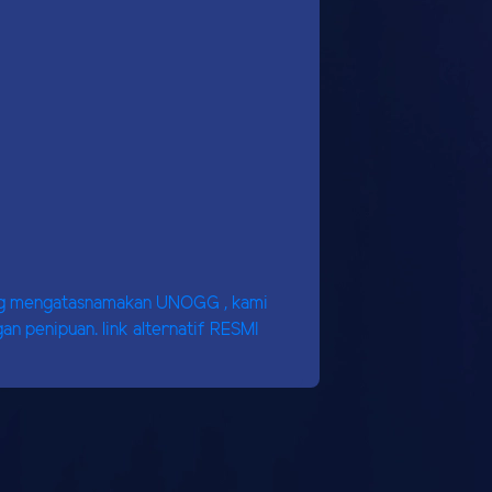
 yang mengatasnamakan UNOGG , kami
n penipuan. link alternatif RESMI